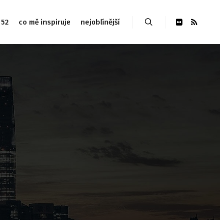
 52
co mě inspiruje
nejoblínější
Hledat