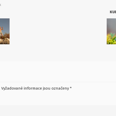
K
KU
.
Vyžadované informace jsou označeny
*