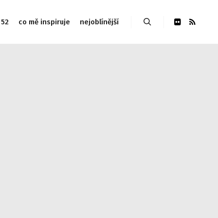
 52
co mě inspiruje
nejoblínější
Hledat
udes/link-template.php on line 4188 Warning: Attempt to
php on line 4190
Warning: Attempt to read property
 Warning: Attempt to read property "post_type" on null in