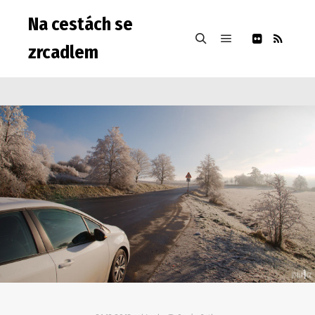
Na cestách se
zrcadlem
Hlavní navigačn
Hledat