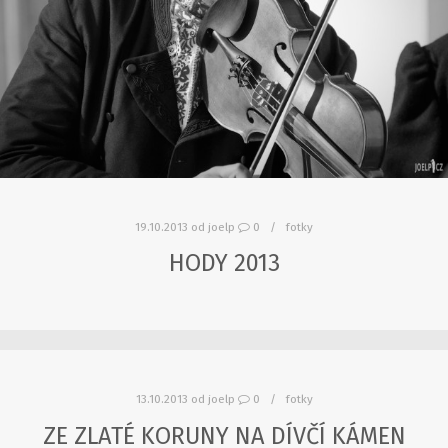
19.10.2013
od
joelp
0
fotky
HODY 2013
13.10.2013
od
joelp
0
fotky
ZE ZLATÉ KORUNY NA DÍVČÍ KÁMEN