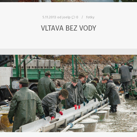
5.11.2013
od
joelp
0
fotky
VLTAVA BEZ VODY