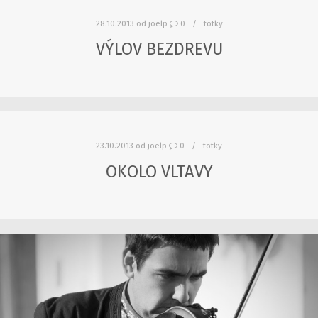
28.10.2013
od
joelp
0
fotky
VÝLOV BEZDREVU
23.10.2013
od
joelp
0
fotky
OKOLO VLTAVY