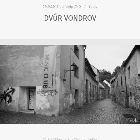
29.9.2013
od
joelp
0
fotky
DVŮR VONDROV
13.9.2013
od
joelp
0
fotky