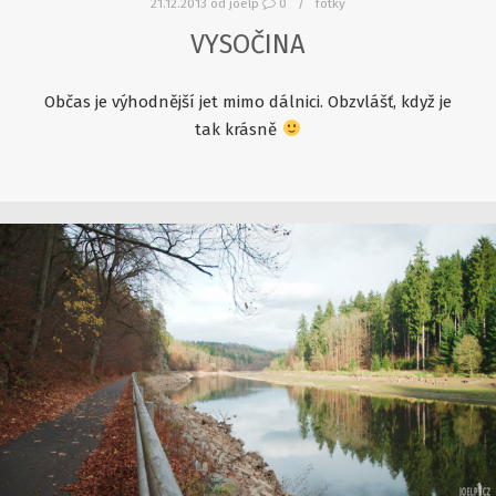
21.12.2013
od
joelp
0
fotky
VYSOČINA
Občas je výhodnější jet mimo dálnici. Obzvlášť, když je
tak krásně